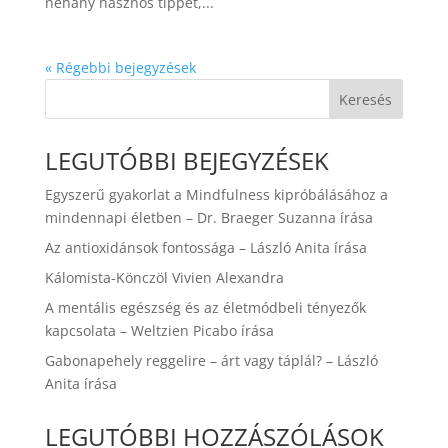
néhány hasznos tippet,...
« Régebbi bejegyzések
Keresés
LEGUTÓBBI BEJEGYZÉSEK
Egyszerű gyakorlat a Mindfulness kipróbálásához a
mindennapi életben – Dr. Braeger Suzanna írása
Az antioxidánsok fontossága – László Anita írása
Kálomista-Könczöl Vivien Alexandra
A mentális egészség és az életmódbeli tényezők
kapcsolata – Weltzien Picabo írása
Gabonapehely reggelire – árt vagy táplál? – László
Anita írása
LEGUTÓBBI HOZZÁSZÓLÁSOK