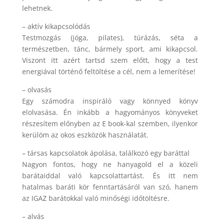
lehetnek.
– aktív kikapcsolódás
Testmozgás (jóga, pilates), túrázás, séta a
természetben, tánc, bármely sport, ami kikapcsol.
Viszont itt azért tartsd szem előtt, hogy a test
energiával történő feltöltése a cél, nem a lemerítése!
– olvasás
Egy számodra inspiráló vagy könnyed könyv
elolvasása. Én inkább a hagyományos könyveket
részesítem előnyben az E book-kal szemben, ilyenkor
kerülöm az okos eszközök használatát.
– társas kapcsolatok ápolása, találkozó egy baráttal
Nagyon fontos, hogy ne hanyagold el a közeli
barátaiddal való kapcsolattartást. És itt nem
hatalmas baráti kör fenntartásáról van szó, hanem
az IGAZ barátokkal való minőségi időtöltésre.
– alvás