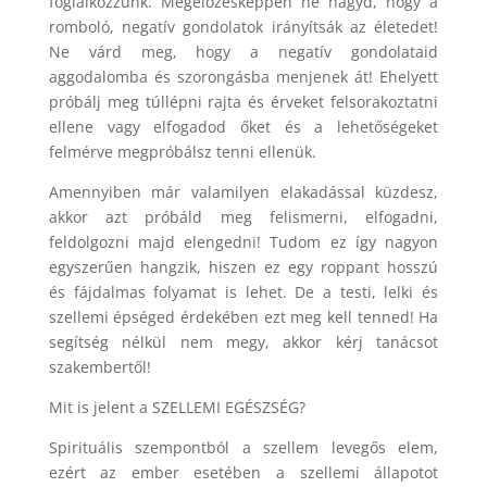
foglalkozzunk. Megelőzésképpen ne hagyd, hogy a
romboló, negatív gondolatok irányítsák az életedet!
Ne várd meg, hogy a negatív gondolataid
aggodalomba és szorongásba menjenek át! Ehelyett
próbálj meg túllépni rajta és érveket felsorakoztatni
ellene vagy elfogadod őket és a lehetőségeket
felmérve megpróbálsz tenni ellenük.
Amennyiben már valamilyen elakadással küzdesz,
akkor azt próbáld meg felismerni, elfogadni,
feldolgozni majd elengedni! Tudom ez így nagyon
egyszerűen hangzik, hiszen ez egy roppant hosszú
és fájdalmas folyamat is lehet. De a testi, lelki és
szellemi épséged érdekében ezt meg kell tenned! Ha
segítség nélkül nem megy, akkor kérj tanácsot
szakembertől!
Mit is jelent a SZELLEMI EGÉSZSÉG?
Spirituális szempontból a szellem levegős elem,
ezért az ember esetében a szellemi állapotot