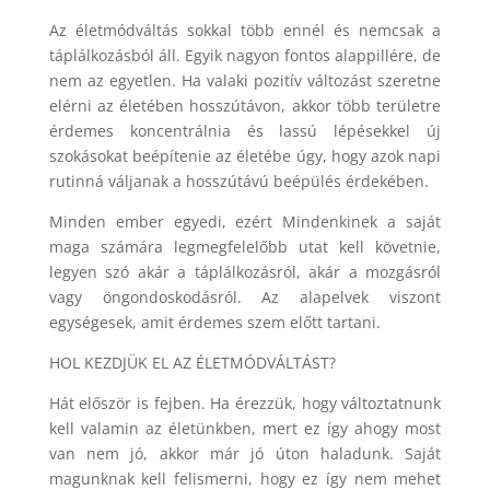
Az életmódváltás sokkal több ennél és nemcsak a
táplálkozásból áll. Egyik nagyon fontos alappillére, de
nem az egyetlen. Ha valaki pozitív változást szeretne
elérni az életében hosszútávon, akkor több területre
érdemes koncentrálnia és lassú lépésekkel új
szokásokat beépítenie az életébe úgy, hogy azok napi
rutinná váljanak a hosszútávú beépülés érdekében.
Minden ember egyedi, ezért Mindenkinek a saját
maga számára legmegfelelőbb utat kell követnie,
legyen szó akár a táplálkozásról, akár a mozgásról
vagy öngondoskodásról. Az alapelvek viszont
egységesek, amit érdemes szem előtt tartani.
HOL KEZDJÜK EL AZ ÉLETMÓDVÁLTÁST?
Hát először is fejben. Ha érezzük, hogy változtatnunk
kell valamin az életünkben, mert ez így ahogy most
van nem jó, akkor már jó úton haladunk. Saját
magunknak kell felismerni, hogy ez így nem mehet