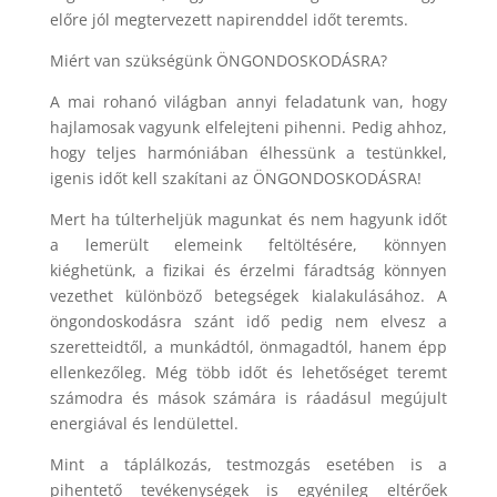
előre jól megtervezett napirenddel időt teremts.
Miért van szükségünk ÖNGONDOSKODÁSRA?
A mai rohanó világban annyi feladatunk van, hogy
hajlamosak vagyunk elfelejteni pihenni. Pedig ahhoz,
hogy teljes harmóniában élhessünk a testünkkel,
igenis időt kell szakítani az ÖNGONDOSKODÁSRA!
Mert ha túlterheljük magunkat és nem hagyunk időt
a lemerült elemeink feltöltésére, könnyen
kiéghetünk, a fizikai és érzelmi fáradtság könnyen
vezethet különböző betegségek kialakulásához. A
öngondoskodásra szánt idő pedig nem elvesz a
szeretteidtől, a munkádtól, önmagadtól, hanem épp
ellenkezőleg. Még több időt és lehetőséget teremt
számodra és mások számára is ráadásul megújult
energiával és lendülettel.
Mint a táplálkozás, testmozgás esetében is a
pihentető tevékenységek is egyénileg eltérőek