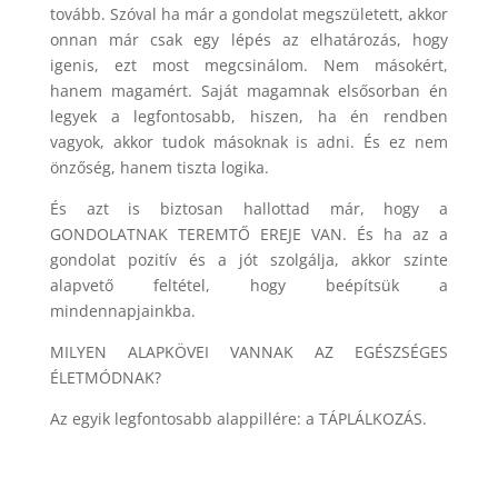
tovább. Szóval ha már a gondolat megszületett, akkor
onnan már csak egy lépés az elhatározás, hogy
igenis, ezt most megcsinálom. Nem másokért,
hanem magamért. Saját magamnak elsősorban én
legyek a legfontosabb, hiszen, ha én rendben
vagyok, akkor tudok másoknak is adni. És ez nem
önzőség, hanem tiszta logika.
És azt is biztosan hallottad már, hogy a
GONDOLATNAK TEREMTŐ EREJE VAN. És ha az a
gondolat pozitív és a jót szolgálja, akkor szinte
alapvető feltétel, hogy beépítsük a
mindennapjainkba.
MILYEN ALAPKÖVEI VANNAK AZ EGÉSZSÉGES
ÉLETMÓDNAK?
Az egyik legfontosabb alappillére: a TÁPLÁLKOZÁS.