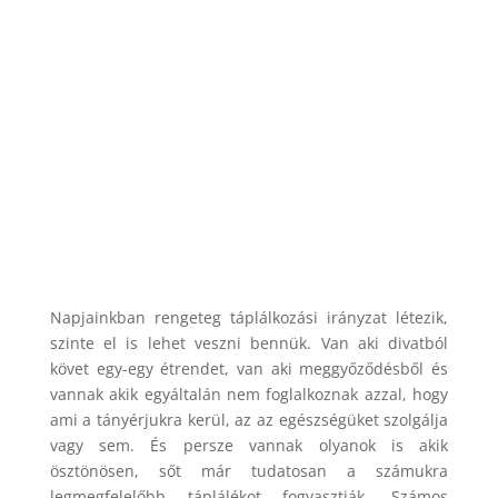
Napjainkban rengeteg táplálkozási irányzat létezik,
szinte el is lehet veszni bennük. Van aki divatból
követ egy-egy étrendet, van aki meggyőződésből és
vannak akik egyáltalán nem foglalkoznak azzal, hogy
ami a tányérjukra kerül, az az egészségüket szolgálja
vagy sem. És persze vannak olyanok is akik
ösztönösen, sőt már tudatosan a számukra
legmegfelelőbb táplálékot fogyasztják. Számos