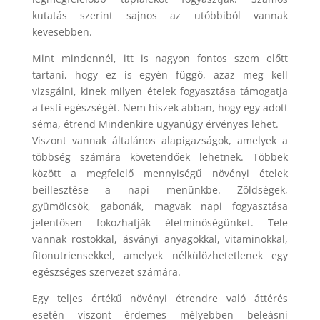
kutatás szerint sajnos az utóbbiból vannak
kevesebben.
Mint mindennél, itt is nagyon fontos szem előtt
tartani, hogy ez is egyén függő, azaz meg kell
vizsgálni, kinek milyen ételek fogyasztása támogatja
a testi egészségét. Nem hiszek abban, hogy egy adott
séma, étrend Mindenkire ugyanúgy érvényes lehet.
Viszont vannak általános alapigazságok, amelyek a
többség számára követendőek lehetnek. Többek
között a megfelelő mennyiségű növényi ételek
beillesztése a napi menünkbe. Zöldségek,
gyümölcsök, gabonák, magvak napi fogyasztása
jelentősen fokozhatják életminőségünket. Tele
vannak rostokkal, ásványi anyagokkal, vitaminokkal,
fitonutriensekkel, amelyek nélkülözhetetlenek egy
egészséges szervezet számára.
Egy teljes értékű növényi étrendre való áttérés
esetén viszont érdemes mélyebben beleásni