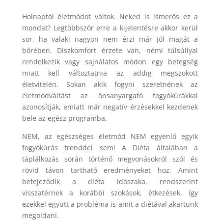
Holnaptól életmódot váltok. Neked is ismerős ez a
mondat? Legtöbbször erre a kijelentésre akkor kerül
sor, ha valaki nagyon nem érzi már jól magát a
bőrében. Diszkomfort érzete van, némi túlsúllyal
rendelkezik vagy sajnálatos módon egy betegség
miatt kell változtatnia az addig megszokott
életvitelén. Sokan akik fogyni szeretnének az
életmódváltást az önsanyargató fogyókúrákkal
azonosítják, emiatt már negatív érzésekkel kezdenek
bele az egész programba.
NEM, az egészséges életmód NEM egyenlő egyik
fogyókúrás trenddel sem! A Diéta általában a
táplálkozás során történő megvonásokról szól és
rövid távon tartható eredményeket hoz. Amint
befejeződik a diéta időszaka, rendszerint
visszatérnek a korábbi szokások, étkezések, így
ezekkel együtt a probléma is amit a diétával akartunk
megoldani.