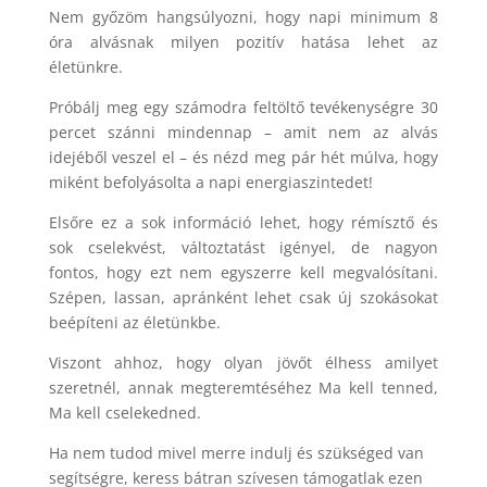
Nem győzöm hangsúlyozni, hogy napi minimum 8
óra alvásnak milyen pozitív hatása lehet az
életünkre.
Próbálj meg egy számodra feltöltő tevékenységre 30
percet szánni mindennap – amit nem az alvás
idejéből veszel el – és nézd meg pár hét múlva, hogy
miként befolyásolta a napi energiaszintedet!
Elsőre ez a sok információ lehet, hogy rémísztő és
sok cselekvést, változtatást igényel, de nagyon
fontos, hogy ezt nem egyszerre kell megvalósítani.
Szépen, lassan, apránként lehet csak új szokásokat
beépíteni az életünkbe.
Viszont ahhoz, hogy olyan jövőt élhess amilyet
szeretnél, annak megteremtéséhez Ma kell tenned,
Ma kell cselekedned.
Ha nem tudod mivel merre indulj és szükséged van
segítségre, keress bátran szívesen támogatlak ezen