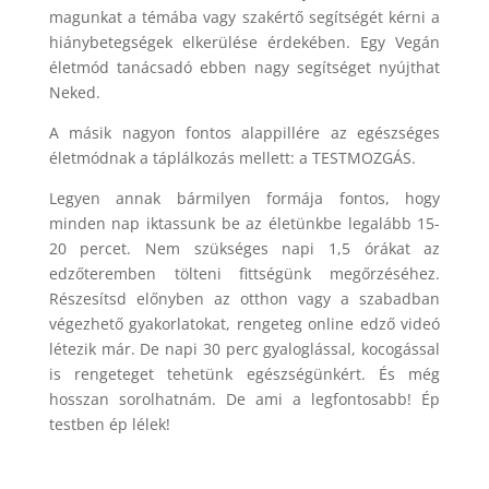
magunkat a témába vagy szakértő segítségét kérni a
hiánybetegségek elkerülése érdekében. Egy Vegán
életmód tanácsadó ebben nagy segítséget nyújthat
Neked.
A másik nagyon fontos alappillére az egészséges
életmódnak a táplálkozás mellett: a TESTMOZGÁS.
Legyen annak bármilyen formája fontos, hogy
minden nap iktassunk be az életünkbe legalább 15-
20 percet. Nem szükséges napi 1,5 órákat az
edzőteremben tölteni fittségünk megőrzéséhez.
Részesítsd előnyben az otthon vagy a szabadban
végezhető gyakorlatokat, rengeteg online edző videó
létezik már. De napi 30 perc gyaloglással, kocogással
is rengeteget tehetünk egészségünkért. És még
hosszan sorolhatnám. De ami a legfontosabb! Ép
testben ép lélek!