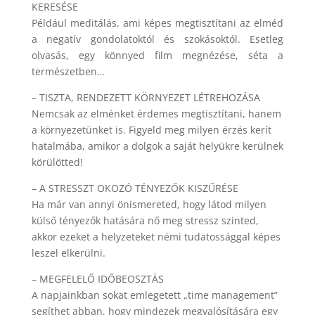
KERESÉSE
Például meditálás, ami képes megtisztítani az elméd
a negatív gondolatoktól és szokásoktól. Esetleg
olvasás, egy könnyed film megnézése, séta a
természetben…
– TISZTA, RENDEZETT KÖRNYEZET LÉTREHOZÁSA
Nemcsak az elménket érdemes megtisztítani, hanem
a környezetünket is. Figyeld meg milyen érzés kerít
hatalmába, amikor a dolgok a saját helyükre kerülnek
körülötted!
– A STRESSZT OKOZÓ TÉNYEZŐK KISZŰRÉSE
Ha már van annyi önismereted, hogy látod milyen
külső tényezők hatására nő meg stressz szinted,
akkor ezeket a helyzeteket némi tudatossággal képes
leszel elkerülni.
– MEGFELELŐ IDŐBEOSZTÁS
A napjainkban sokat emlegetett „time management”
segíthet abban, hogy mindezek megvalósítására egy