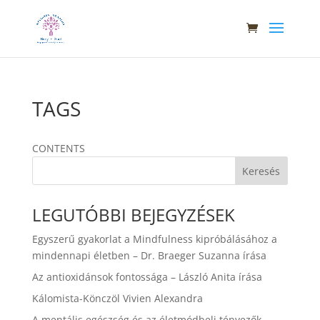
TAGS
CONTENTS
Keresés
LEGUTÓBBI BEJEGYZÉSEK
Egyszerű gyakorlat a Mindfulness kipróbálásához a
mindennapi életben – Dr. Braeger Suzanna írása
Az antioxidánsok fontossága – László Anita írása
Kálomista-Könczöl Vivien Alexandra
A mentális egészség és az életmódbeli tényezők