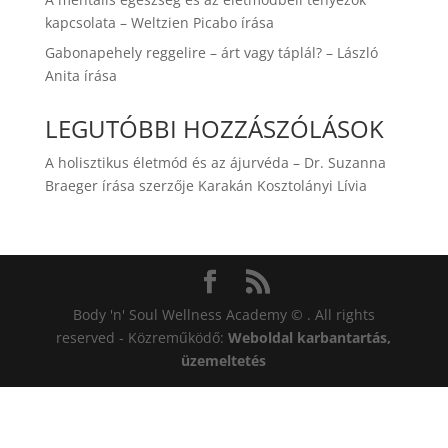
kapcsolata – Weltzien Picabo írása
Gabonapehely reggelire – árt vagy táplál? – László
Anita írása
LEGUTÓBBI HOZZÁSZÓLÁSOK
A holisztikus életmód és az ájurvéda – Dr. Suzanna
Braeger írása
szerzője
Karakán Kosztolányi Lívia
Body 'n' Soul Wellness Academy © . All rights
reserved - Közreműködő:
Weboldal karbantartás,
üzemeltetés