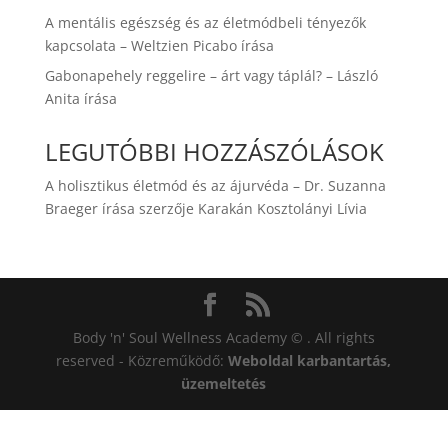
A mentális egészség és az életmódbeli tényezők
kapcsolata – Weltzien Picabo írása
Gabonapehely reggelire – árt vagy táplál? – László
Anita írása
LEGUTÓBBI HOZZÁSZÓLÁSOK
A holisztikus életmód és az ájurvéda – Dr. Suzanna
Braeger írása
szerzője
Karakán Kosztolányi Lívia
Body 'n' Soul Wellness Academy © . All rights
reserved - Közreműködő:
Weboldal karbantartás,
üzemeltetés