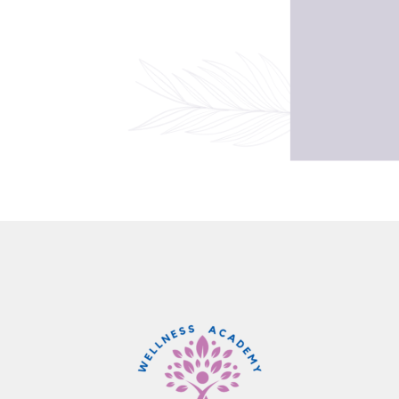
lett minden lehetőséget megragadok, hogy inspiráljam a környeze
ott embertársaimnak: hogy ami tudományosan is elfogadott, vagyis 
man elkészített növényi ételek minden életkorban – csecsemőkortól
elelő tápanyagellátást biztosít a fejlődéshez, regenerálódáshoz és
ára ideális állapotot, jó közérzetet vagyis egészséget ad. Hiszen m
om, hogy az egészség nem csak a táplálkozáson múlik; hiszek az egé
k, szellem együttes megközelítésében.