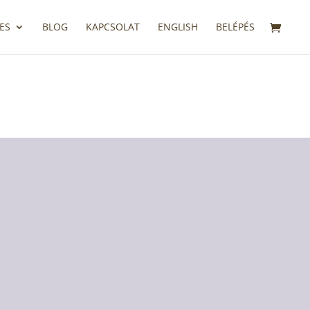
ES
BLOG
KAPCSOLAT
ENGLISH
BELÉPÉS
az egészséges táplálkozással, aminek azóta
év múlva növényi táplálkozásra váltottunk.
gadott a benne rejlő színes, változatos
milyen sokféle zöldség-gyümölcs-gabona-bab és