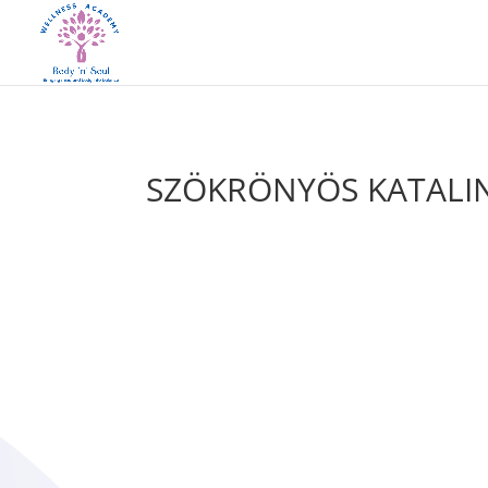
SZÖKRÖNYÖS KATALI
Szök
Nagy
is é
A ’8
Mive
alap