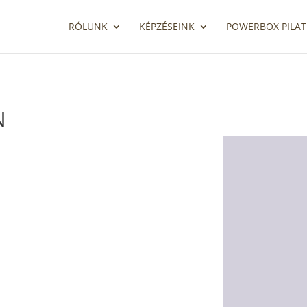
RÓLUNK
KÉPZÉSEINK
POWERBOX PILAT
N
rönyös Katalin
on szerencsés vagyok, mert már gyerekkoromban megismerkedtem 
lvezem az előnyeit.
0-as évek végén a családom egy részével vegetáriánus majd néhány 
l szeretem a kreatív dolgokat, ezért a növényi konyha is magával ra
anyagú és ízvilágú ételekkel. Nem győzök azóta is rácsodálkozni, 