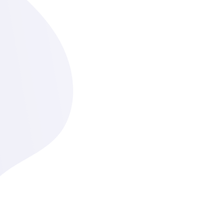
lenc
étel
Nagy
embe
tanu
A 20
kere
szám
egé
Ezt 
étel
Mind
spor
Küld
fino